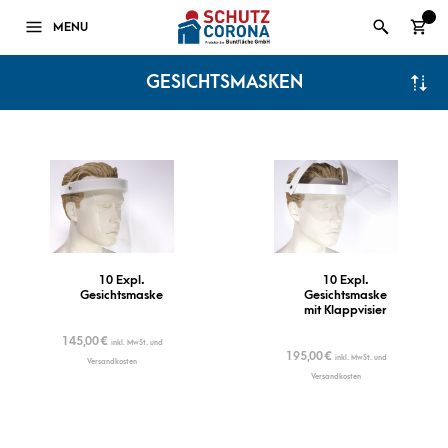
0
MENU
GESICHTSMASKEN
10 Expl.
10 Expl.
Gesichtsmaske
Gesichtsmaske
mit Klappvisier
145,00
€
inkl. MwSt. und
195,00
€
inkl. MwSt. und
Versandkosten
Versandkosten