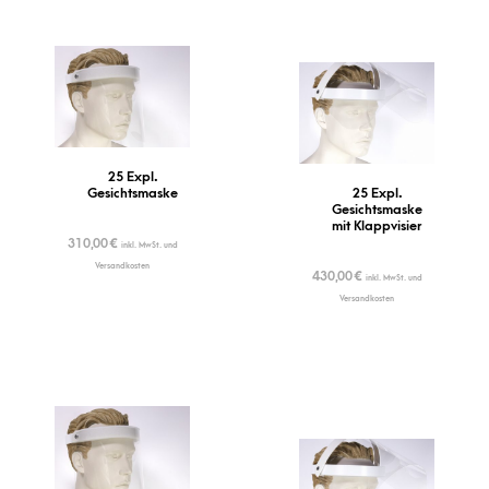
25 Expl.
Gesichtsmaske
25 Expl.
Gesichtsmaske
mit Klappvisier
310,00
€
inkl. MwSt. und
Versandkosten
430,00
€
inkl. MwSt. und
Versandkosten