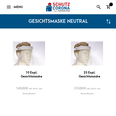
0
MENU
GESICHTSMASKE NEUTRAL
10 Expl.
25 Expl.
Gesichtsmaske
Gesichtsmaske
145,00
€
310,00
€
inkl. MwSt. und
inkl. MwSt. und
Versandkosten
Versandkosten