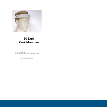
50 Expl.
Gesichtsmaske
495,00
€
inkl. MwSt. und
Versandkosten