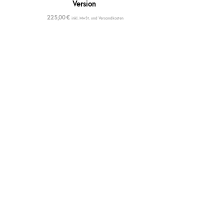
Version
225,00
€
inkl. MwSt. und Versandkosten