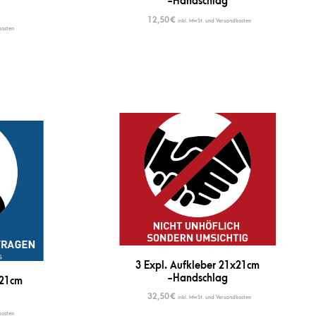
-Handschlag
12,50
€
inkl. MwSt. und Versandkosten
kosten
3 Expl. Aufkleber 21x21cm
-Handschlag
x21cm
32,50
€
inkl. MwSt. und Versandkosten
kosten