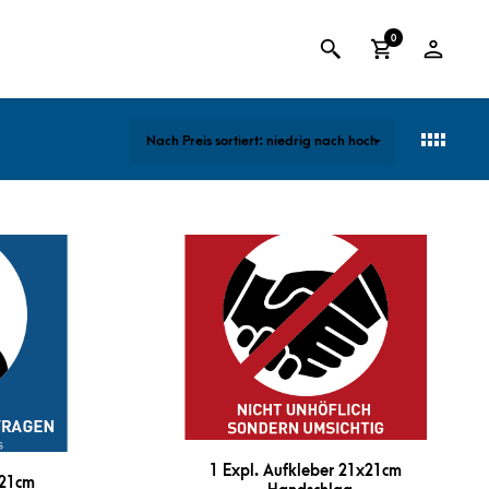
0
1 Expl. Aufkleber 21x21cm
x21cm